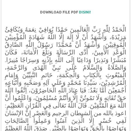
DOWNLOAD FILE PDF
DISINI!
الْحَمْدُ لِلّٰهِ رَبِّ الْعَالَمِينَ حَمْدًا يُوَافِيْ نِعَمَهُ وَيُكَافِئُ
مَزِيْدَهُ، وَأَشْهَدُ أَنْ لَا إِلَهَ إِلَّا اللّٰهُ شَهَادَةَ الْمُؤْمِنِيْنَ
الْمُوقِنِيْنَ، وَأَشْهَدُ أَنَّ مُحَمَّدًا رَسُوْلُ اللّٰهِ الصَّادِقُ
الْوَعْدِ الْأَمِينُ، أَدَّى الرِّسَالَةَ وَبَلَّغَ الْأَمَانَةَ، فَكَانَ
مُبَشِّرًا وَنَذِيرًا وَدَاعِيًا إِلَى اللَّهِ بِإِذْنِهِ وَسِرَاجًا مُنِيرًا.
وَالصَّلَاةُ وَالسَّلَامُ عَلَى نَبِيِّ الْهُدَى وَالرَّحْمَةِ،
الْمَبْعُوثِ بِالْكِتَابِ وَالْحِكْمَةِ، خَاتَمِ النَّبِيِّيْنَ وَإِمَامِ
الْمُرْشِدِيْنَ، سَيِّدِنَا مُحَمَّدٍ وَعَلَى آلِهِ وَصَحْبِهِ وَأَتْبَاعِهِ
أَجْمَعِيْنَ
أَمَّا بَعْدُ: فَيَا عِبَادَ اللّٰهِ الْحَاضِرُوْنَ، اِتَّقُوا اللّٰهَ
حَقَّ تُقَاتِهِ وَلَا تَمُوتُنَّ إِلَّا وَأَنْتُمْ مُسْلِمُونَ، وَاعْلَمُوا أَنَّ
اللّٰهَ مَعَ الْمُتَّقِيْنَ. قَالَ اللّٰهُ تَعَالَى فِي الْقُرْاٰنِ الْعَظِيْمِ:
اعوذ بالله من الشيطان الرجيم وَالْعَصْرِ إِنَّ الإنْسَانَ
لَفِي خُسْرٍ إِلَّا الَّذِینَ آمَنُوا وَعَمِلُوا الصَّالِحَاتِ
وَتَوَاصَوْا بِالْحَقِّ وَتَوَاصَوْا بِالصَّبْرِ. صَدَقَ اللّٰهُ العَظِيْمُ