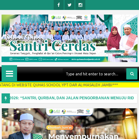
Face
Twitt
Insta
Boo
Er
Gra
K
M
EBSITE QUHAS SCHOOL YPT DAR AL-MASALEH JAMBI***
dha 2026: “SANTRI, QURBAN, DAN JALAN PENGORBANAN MENUJU RIDHA A
aga Lisan dari Komentar Negatif