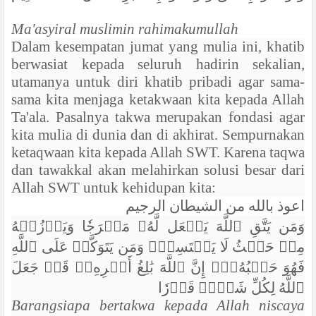
Ma'asyiral muslimin rahimakumullah
Dalam kesempatan jumat yang mulia ini, khatib
berwasiat kepada seluruh hadirin sekalian,
utamanya untuk diri khatib pribadi agar sama-
sama kita menjaga ketakwaan kita kepada Allah
Ta'ala. Pasalnya takwa merupakan fondasi agar
kita mulia di dunia dan di akhirat.
Sempurnakan
ketaqwaan kita kepada Allah SWT. Karena taqwa
dan tawakkal akan me
lahirkan
solusi besar dari
Allah SWT untuk kehidupan kita:
اعوذ بالله من الشيطان الرجيم
وَمَن يَتَّقِ ٱللَّهَ يَجۡعَل لَّهُۥ مَخۡرَجٗا وَيَرۡزُقۡهُ
مِنۡ حَيۡثُ لَا يَحۡتَسِبُۚ وَمَن يَتَوَكَّلۡ عَلَى ٱللَّهِ
فَهُوَ حَسۡبُهُۥٓۚ إِنَّ ٱللَّهَ بَٰلِغُ أَمۡرِهِۦۚ قَدۡ جَعَلَ
ٱللَّهُ لِكُلِّ شَيۡءٖ قَدۡرٗا
Barangsiapa bertakwa kepada Allah niscaya