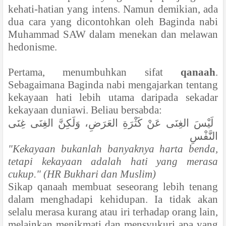
kehati-hatian yang intens. Namun demikian, ada
dua cara yang dicontohkan oleh Baginda nabi
Muhammad SAW dalam menekan dan melawan
hedonisme.
Pertama, menumbuhkan sifat
qanaah
.
Sebagaimana Baginda nabi mengajarkan tentang
kekayaan hati lebih utama daripada sekadar
kekayaan duniawi. Beliau bersabda:
لَيْسَ الغِنَى عَنْ كَثْرَةِ العَرَضِ، وَلَكِنَّ الغِنَى غِنَى
النَّفْسِ
"Kekayaan bukanlah banyaknya harta benda,
tetapi kekayaan adalah hati yang merasa
cukup." (HR Bukhari dan Muslim)
Sikap qanaah membuat seseorang lebih tenang
dalam menghadapi kehidupan. Ia tidak akan
selalu merasa kurang atau iri terhadap orang lain,
melainkan menikmati dan mensyukuri apa yang