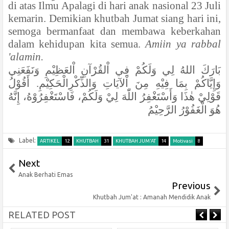
di atas Ilmu Apalagi di hari anak nasional 23 Juli
kemarin. Demikian khutbah Jumat siang hari ini,
semoga bermanfaat dan membawa keberkahan
dalam kehidupan kita semua.
Amiin ya rabbal
'alamin.
بَارَكَ اللهُ لِي وَلَكُمْ فِي اْلقُرْآنِ اْلعَظِيْمِ وَنَفَعَنِي
وَإِيَّاكُمْ بِمَا فِيْهِ مِنَ اْلآيَاتِ وَالذِّكْرِالْحَكِيْمِ. أَقُوْلُ
قَوْلِيْ هٰذَا وَأَسْتَغْفِرُ اللّٰهَ لِيْ وَلَكُمْ، فَاسْتَغْفِرُوْهُ، إِنَّهُ
هُوَ الْغَفُوْرُ الرَّحِيْمُ
Label:
ARTIKEL
12
KHUTBAH
31
KHUTBAH JUM'AT
14
Motivasi
8
Next
Anak Berhati Emas
Previous
Khutbah Jum'at : Amanah Mendidik Anak
RELATED POST