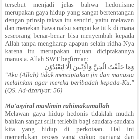
tersebut menjadi jelas bahwa hedonisme
merupakan gaya hidup yang sangat bertentangan
dengan prinsip takwa itu sendiri, yaitu melawan
dan menekan hawa nafsu sampai ke titik di mana
seseorang benar-benar bisa menyembah kepada
Allah tanpa mengharap apapun selain ridha-Nya
karena itu merupakan tujuan diciptakannya
manusia. Allah SWT berfirman:
وَمَا خَلَقْتُ الْجِنَّ وَالْاِنْسَ اِلَّا لِيَعْبُدُوْنِ
"Aku (Allah) tidak menciptakan jin dan manusia
melainkan agar mereka beribadah kepada-Ku."
(QS. Ad-dzariyat: 56)
Ma'asyiral muslimin rahimakumullah
Melawan gaya hidup hedonis tidaklah mudah
bahkan sangat sulit terlebih bagi saudara-saudara
kita yang hidup di perkotaan. Hal ini
memerlukan proses yang cukup panjang dan