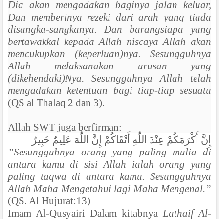
Dia akan mengadakan baginya jalan keluar,
Dan memberinya rezeki dari arah yang tiada
disangka-sangkanya. Dan barangsiapa yang
bertawakkal kepada Allah niscaya Allah akan
mencukupkan (keperluan)nya. Sesungguhnya
Allah melaksanakan urusan yang
(dikehendaki)Nya. Sesungguhnya Allah telah
mengadakan ketentuan bagi tiap-tiap sesuatu
(QS al Thalaq 2 dan 3).
Allah SWT juga berfirman:
إِنَّ أَكْرَمَكُمْ عِنْدَ اللّٰهِ أَتْقَاكُمْ إِنَّ اللّٰهَ عَلِيمٌ خَبِيرٌ
”Sesungguhnya orang yang paling mulia di
antara kamu di sisi Allah ialah orang yang
paling taqwa di antara kamu. Sesungguhnya
Allah Maha Mengetahui lagi Maha Mengenal.”
(QS. Al Hujurat:13)
Imam Al-Qusyairi Dalam kitabnya
Lathaif Al-