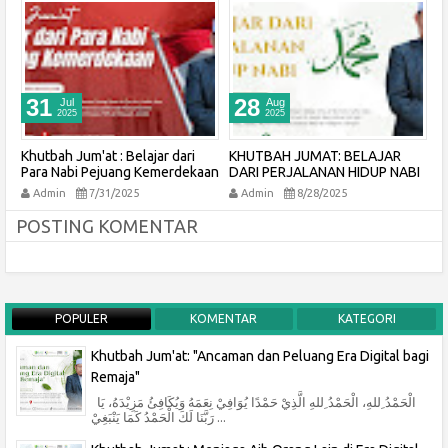
31
28
Jul
Aug
2025
2025
Khutbah Jum'at : Belajar dari
KHUTBAH JUMAT: BELAJAR
K
Para Nabi Pejuang Kemerdekaan
DARI PERJALANAN HIDUP NABI
P
Admin
7/31/2025
Admin
8/28/2025
POSTING KOMENTAR
POPULER
KOMENTAR
KATEGORI
Khutbah Jum'at: "Ancaman dan Peluang Era Digital bagi
Remaja"
الْحَمْدُ ِللهِ، الْحَمْدُ ِللهِ الَّذِيْ حَمْدًا يُوَافِيْ نِعَمَهُ وَيُكَافِئُ مَزِيْدَهُ، يَا
رَبَّنَا لَكَ الْحَمْدُ كَمَا يَنْبَغِيْ ...