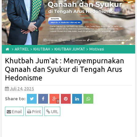
ARTIKEL
KHUTBAH
KHUTBAH JUM'AT
Motivasi
Khutbah Jum'at : Menyempurnakan
Qanaah dan Syukur di Tengah Arus
Hedonisme
Juli 24, 2025
Share to:
0
Email
Print
URL