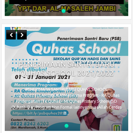
PENERIMAAN SANTRI BARU
QUHAS SCHOOL 2021/2022
Admin
12/31/2020
PENERIMAAN SANTRI BARU QUHAS SCHOOL
2021/2022TELAH DIBUKA!!Menerima Program:- RA Quhas
Kindergarten (TK Quhas)- MI Quhas Primary School (SD
Quhas)- Dan Program Non Formal lainnyaInsyaaAllah Cerdas
B...