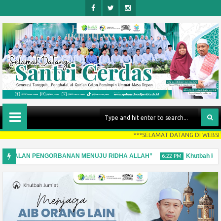
Face
Twitt
Insta
Boo
Er
Gra
K
M
***SELAMAT DATANG DI WEBSITE QUHAS SCHOO
AN JALAN PENGORBANAN MENUJU RIDHA ALLAH”
Khutbah Idul Adha
6:22 PM