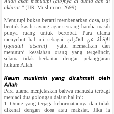
Allah akan menutupi (aib)nya di dunia dan di
akhirat.”
(HR. Muslim no. 2699).
Menutupi bukan berarti membenarkan dosa, tapi
bentuk kasih sayang agar seorang hamba masih
punya ruang untuk bertobat. Para ulama
menyebut hal ini sebagai
الإِقَالَةُ عَنِ العَثَرَاتِ
(
iqālatul ‘atsarāt
)
yaitu memaafkan dan
menutupi kesalahan orang yang tergelincir,
selama tidak berkaitan dengan pelanggaran
hukum Allah.
Kaum muslimin yang dirahmati oleh
Allah
Para ulama menjelaskan bahwa manusia terbagi
menjadi dua golongan dalam hal ini:
1. Orang yang terjaga kehormatannya dan tidak
dikenal dengan dosa atau maksiat. Jika ia