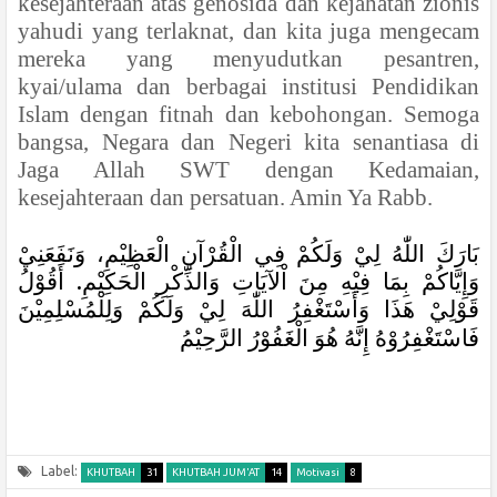
kesejahteraan atas genosida dan kejahatan zionis
yahudi yang terlaknat, dan kita juga mengecam
mereka yang menyudutkan pesantren,
kyai/ulama dan berbagai institusi Pendidikan
Islam dengan fitnah dan kebohongan. Semoga
bangsa, Negara dan Negeri kita senantiasa di
Jaga Allah SWT dengan Kedamaian,
kesejahteraan dan persatuan. Amin Ya Rabb.
بَارَكَ اللّٰهُ لِيْ وَلَكُمْ فِي الْقُرْآنِ الْعَظِيْمِ، وَنَفَعَنِيْ
وَإِيَّاكُمْ بِمَا فِيْهِ مِنَ اْلآيَاتِ وَالذِّكْرِ الْحَكِيْمِ. أَقُوْلُ
قَوْلِيْ هَذَا وَأَسْتَغْفِرُ اللّٰهَ لِيْ وَلَكُمْ وَلِلْمُسْلِمِيْنَ
فَاسْتَغْفِرُوْهُ إِنَّهُ هُوَ الْغَفُوْرُ الرَّحِيْمُ
Label:
KHUTBAH
31
KHUTBAH JUM'AT
14
Motivasi
8