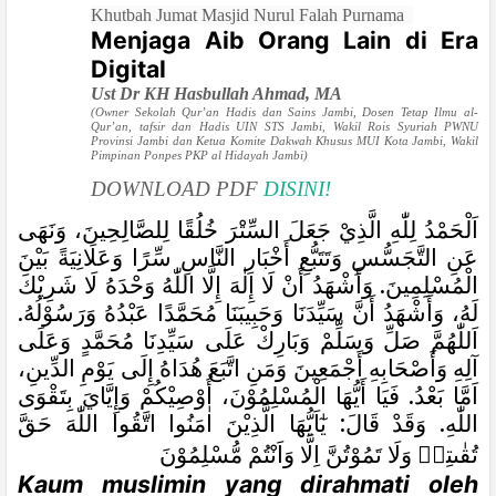
Khutbah Jumat Masjid Nurul Falah Purnama
Menjaga Aib Orang Lain di Era
Digital
Ust Dr
K
H Hasbullah Ahmad, MA
(Owner Sekolah Qur’an Hadis dan Sains Jambi, Dosen Tetap Ilmu al-
Qur’an, tafsir dan Hadis UIN STS Jambi, Wakil Rois Syuriah PWNU
Provinsi Jambi dan Ketua Komite Dakwah Khusus MUI Kota Jambi, Wakil
Pimpinan Ponpes PKP al Hidayah Jambi)
DOWNLOAD PDF
DISINI!
اَلْحَمْدُ لِلّٰهِ الَّذِيْ جَعَلَ السِّتْرَ خُلُقًا لِلصَّالِحِينَ، وَنَهَى
عَنِ التَّجَسُّسِ وَتَتَبُّعِ أَخْبَارِ النَّاسِ سِّرًا وَعَلَانِيَةً بَيْنَ
الْمُسْلِمِينَ. وَأَشْهَدُ أَنْ لَا إِلٰهَ إِلَّا اللّٰهُ وَحْدَهُ لَا شَرِيْكَ
لَهُ، وَأَشْهَدُ أَنَّ سَيِّدَنَا وَحَبِيبَنَا مُحَمَّدًا عَبْدُهُ وَرَسُوْلُهُ.
اَللّٰهُمَّ صَلِّ وَسَلِّمْ وَبَارِكْ عَلَى سَيِّدِنَا مُحَمَّدٍ وَعَلَى
آلِهِ وَأَصْحَابِهِ أَجْمَعِينَ وَمَنِ اتَّبَعَ هُدَاهُ إِلَى يَوْمِ الدِّينِ،
اَمَّا بَعْدُ. فَيَا أَيُّهَا الْمُسْلِمُوْنَ، أُوْصِيْكُمْ وَإِيَّايَ بِتَقْوَى
اللّٰهِ. وَقَدْ قَالَ: يٰٓاَيُّهَا الَّذِيْنَ اٰمَنُوا اتَّقُوا اللّٰهَ حَقَّ
تُقٰىتِهٖ وَلَا تَمُوْتُنَّ اِلَّا وَاَنْتُمْ مُّسْلِمُوْنَ
Kaum muslimin yang dirahmati oleh