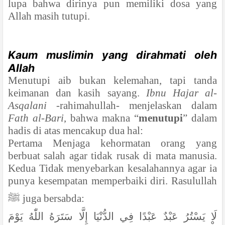
lupa bahwa dirinya pun memiliki dosa yang
Allah masih tutupi.
Kaum muslimin yang dirahmati oleh
Allah
Menutupi aib bukan kelemahan, tapi tanda
keimanan dan kasih sayang.
Ibnu Hajar al-
Asqalani
-rahimahullah- menjelaskan dalam
Fath al-Bari
, bahwa makna “
menutupi
” dalam
hadis di atas mencakup dua hal:
Pertama Menjaga kehormatan orang yang
berbuat salah agar tidak rusak di mata manusia.
Kedua Tidak menyebarkan kesalahannya agar ia
punya kesempatan memperbaiki diri. Rasulullah
ﷺ
juga bersabda:
لَا يَسْتُرُ عَبْدٌ عَبْدًا فِي الدُّنْيَا إِلَّا سَتَرَهُ اللّٰهُ يَوْمَ