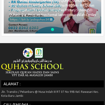
PENERIMAAN SANTRI BARU QUHAS SCHOOL
2021/2022TELAH DIBUKA!!Menerima Program:- RA Quhas
Kindergarten (TK Quhas)- MI Quhas Primary School (SD
Quhas)- Dan Program Non Formal lainnyaInsyaaAllah Cerdas
B...
ALAMAT :
Jln. Transito / Pekanbaru @ Nusa Indah III RT 07 No 99B Kel: Rawasari Kec.
Kota Baru Jambi
CALL/SMS/WA :