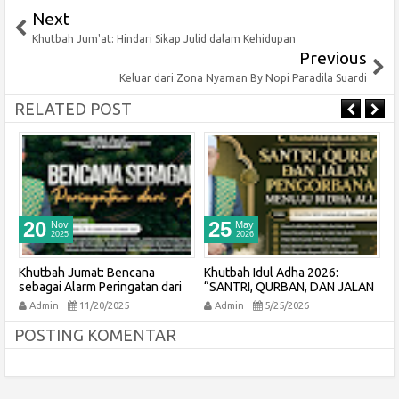
Next
Khutbah Jum'at: Hindari Sikap Julid dalam Kehidupan
Previous
Keluar dari Zona Nyaman By Nopi Paradila Suardi
RELATED POST
25
25
May
May
2026
2026
Khutbah Idul Adha 2026:
Khutbah Idul Adha 2026:
P
“SANTRI, QURBAN, DAN JALAN
Membangun Generasi Tangguh
K
PENGORBANAN MENUJU RIDHA
di Era Modern, Teladan Nabi
Admin
5/25/2026
Admin
5/25/2026
ALLAH”
Ibrahim as.
POSTING KOMENTAR