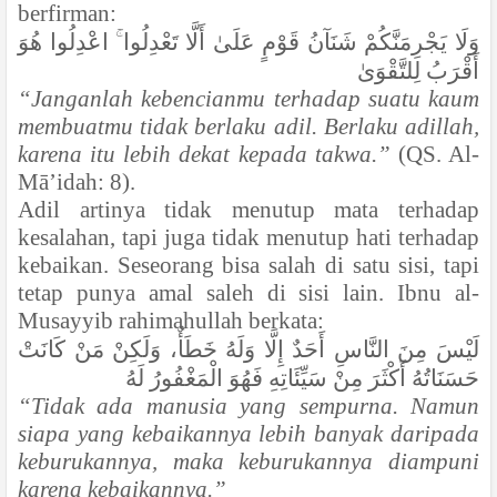
berfirman:
وَلَا يَجْرِمَنَّكُمْ شَنَآنُ قَوْمٍ عَلَىٰ أَلَّا تَعْدِلُوا ۚ اعْدِلُوا هُوَ
أَقْرَبُ لِلتَّقْوَىٰ
“Janganlah kebencianmu terhadap suatu kaum
membuatmu tidak berlaku adil. Berlaku adillah,
karena itu lebih dekat kepada takwa.”
(QS. Al-
Mā’idah: 8).
Adil artinya tidak menutup mata terhadap
kesalahan, tapi juga tidak menutup hati terhadap
kebaikan. Seseorang bisa salah di satu sisi, tapi
tetap punya amal saleh di sisi lain. Ibnu al-
Musayyib rahimahullah berkata:
لَيْسَ مِنَ النَّاسِ أَحَدٌ إِلَّا وَلَهُ خَطَأٌ، وَلَكِنْ مَنْ كَانَتْ
حَسَنَاتُهُ أَكْثَرَ مِنْ سَيِّئَاتِهِ فَهُوَ الْمَغْفُورُ لَهُ
“Tidak ada manusia yang sempurna. Namun
siapa yang kebaikannya lebih banyak daripada
keburukannya, maka keburukannya diampuni
karena kebaikannya.”