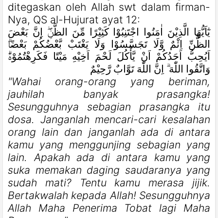
ditegaskan oleh Allah swt dalam firman-
Nya, QS al-Hujurat ayat 12:
يٰٓاَيُّهَا الَّذِيْنَ اٰمَنُوا اجْتَنِبُوْا كَثِيْرًا مِّنَ الظَّنِّۖ اِنَّ بَعْضَ
الظَّنِّ اِثْمٌ وَّلَا تَجَسَّسُوْا وَلَا يَغْتَبْ بَّعْضُكُمْ بَعْضًاۗ
اَيُحِبُّ اَحَدُكُمْ اَنْ يَّأْكُلَ لَحْمَ اَخِيْهِ مَيْتًا فَكَرِهْتُمُوْهُۗ
وَاتَّقُوا اللّٰهَ ۗ اِنَّ اللّٰهَ تَوَّابٌ رَّحِيْمٌ
"Wahai orang-orang yang beriman,
jauhilah banyak prasangka!
Sesungguhnya sebagian prasangka itu
dosa. Janganlah mencari-cari kesalahan
orang lain dan janganlah ada di antara
kamu yang menggunjing sebagian yang
lain. Apakah ada di antara kamu yang
suka memakan daging saudaranya yang
sudah mati? Tentu kamu merasa jijik.
Bertakwalah kepada Allah! Sesungguhnya
Allah Maha Penerima Tobat lagi Maha