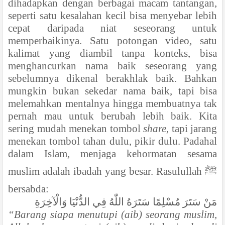
dihadapkan dengan berbagai macam tantangan,
seperti satu kesalahan kecil bisa menyebar lebih
cepat daripada niat seseorang untuk
memperbaikinya. Satu potongan video, satu
kalimat yang diambil tanpa konteks, bisa
menghancurkan nama baik seseorang yang
sebelumnya dikenal berakhlak baik. Bahkan
mungkin bukan sekedar nama baik, tapi bisa
melemahkan mentalnya hingga membuatnya tak
pernah mau untuk berubah lebih baik. Kita
sering mudah menekan tombol
share
, tapi jarang
menekan tombol tahan dulu, pikir dulu. Padahal
dalam Islam, menjaga kehormatan sesama
muslim adalah ibadah yang besar. Rasulullah
ﷺ
bersabda:
مَنْ سَتَرَ مُسْلِمًا سَتَرَهُ اللّٰهُ فِي الدُّنْيَا وَالْآخِرَةِ
“Barang siapa menutupi (aib) seorang muslim,