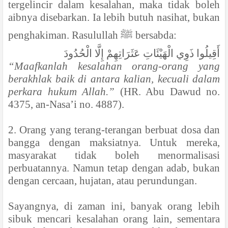
tergelincir dalam kesalahan, maka tidak boleh
aibnya disebarkan. Ia lebih butuh nasihat, bukan
penghakiman. Rasulullah
ﷺ
bersabda:
أَقِيلُوا ذَوِي الْهَيْئَاتِ عَثَرَاتِهِمْ إِلَّا الْحُدُودَ
“Maafkanlah kesalahan orang-orang yang
berakhlak baik di antara kalian, kecuali dalam
perkara hukum Allah.”
(HR. Abu Dawud no.
4375, an-Nasa’i no. 4887).
2. Orang yang terang-terangan berbuat dosa dan
bangga dengan maksiatnya. Untuk mereka,
masyarakat tidak boleh menormalisasi
perbuatannya. Namun tetap dengan adab, bukan
dengan cercaan, hujatan, atau perundungan.
Sayangnya, di zaman ini, banyak orang lebih
sibuk mencari kesalahan orang lain, sementara