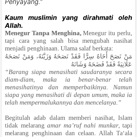
Penyayang.”
Kaum muslimin yang dirahmati oleh
Allah.
Menegur Tanpa Menghina,
Menegur itu perlu,
tapi cara yang salah bisa mengubah nasihat
menjadi penghinaan. Ulama salaf berkata:
مَنْ نَصَحَ أَخَاهُ سِرًّا فَقَدْ نَصَحَهُ وَزَيَّنَهُ، وَمَنْ نَصَحَهُ
عَلَانِيَةً فَقَدْ فَضَحَهُ وَشَانَهُ
“Barang siapa menasihati saudaranya secara
diam-diam, maka ia benar-benar telah
menasihatinya dan memperbaikinya. Namun
siapa yang menasihati di depan umum, maka ia
telah mempermalukannya dan mencelanya.”
Begitulah adab dalam memberi nasihat, Islam
tidak melarang
amar ma’ruf nahi munkar
, tapi
melarang penghinaan dan celaan. Allah Ta‘ala