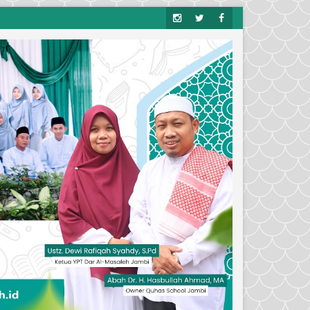
Insta
Twitt
Face
Gra
Er
Boo
M
K