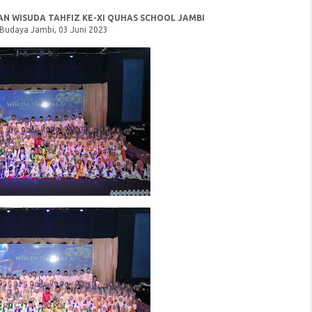
gama, olahraga dan
(Gudep) 10.041-10.042 MI Quhas
ah....
Primary School atas...
N WISUDA TAHFIZ KE-XI QUHAS SCHOOL JAMBI
udaya Jambi, 03 Juni 2023
MAAN SANTRI
PENERIMAAN SANTR
UHAS SCHOOL
BARU QUHAS SCHOO
21/2022
2021/2022
n
12/31/2020
Admin
12/31/2020
SANTRI BARU QUHAS
PENERIMAAN SANTRI BARU QUHAS
2021/2022TELAH
SCHOOL 2021/2022TELAH
ma Program:- RA Quhas
DIBUKA!!Menerima Program:- RA Quhas
(TK Quhas)- MI Quhas
Kindergarten (TK Quhas)- MI Quhas
(SD Quhas)- Dan Program
Primary School (SD Quhas)- Dan Progra
yaInsyaaAllah Cerdas B...
Non Formal lainnyaInsyaaAllah Cerdas B..