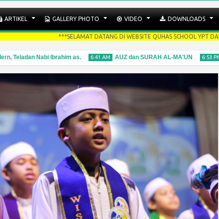
ARTIKEL
GALLERY PHOTO
VIDEO
DOWNLOADS
***SELAMAT DATANG DI WEBSITE QUHAS SCHOOL YPT DAR AL-MASALEH JAMB
adan Nabi Ibrahim as.
AUZ dan SURAH AL-MA'UN
"Rot
6:41 AM
6:53 PM
12
04
May
Apr
2026
2026