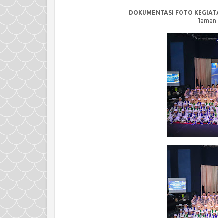
(Gudep) 10.041-10.042 MI Quhas
lomba bidang a
Primary School atas...
kebersihan sekol
DOKUMENTASI FOTO KEGIATA
Taman B
PENERI
BARU Q
20
Admi
PENERIMAAN 
SCHOOL 
DIBUKA!!Meneri
Kindergarten 
Primary School 
Non Formal lainn