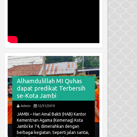
Alhamdulillah MI Quhas
dapat predikat Terbersih
Pramuka 
se-Kota Jambi
Berpresta
Admin
12/31/2019
Admin
3/2/
JAMBI – Hari Amal Bakti (HAB) Kantor
Pramuka Quhas
Kementrian Agama (Kemenag) Kota
Owner Quhas S
Jambi ke 74, dimeriahkan dengan
Masaleh Jambi
berbagai kegiatan. Seperti jalan santai,
keberhasilan 