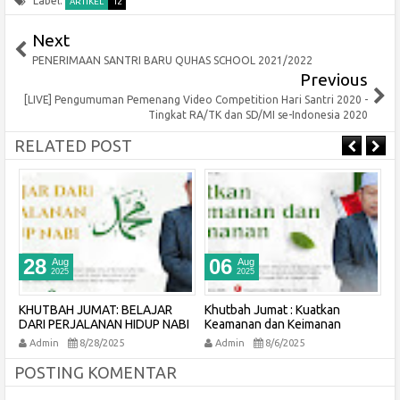
Label:
ARTIKEL
12
Next
PENERIMAAN SANTRI BARU QUHAS SCHOOL 2021/2022
Previous
[LIVE] Pengumuman Pemenang Video Competition Hari Santri 2020 -
Tingkat RA/TK dan SD/MI se-Indonesia 2020
RELATED POST
06
31
Aug
Jul
2025
2025
Khutbah Jumat : Kuatkan
Khutbah Jum'at : Belajar dari
A
I
Keamanan dan Keimanan
Para Nabi Pejuang Kemerdekaan
Admin
8/6/2025
Admin
7/31/2025
POSTING KOMENTAR