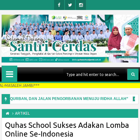
Face
Twitt
Insta
Boo
Er
Gra
K
M
ALEH JAMBI***
SANTRI, QURBAN, DAN JALAN PENGORBANAN MENUJU RIDHA ALLAH”
6:22 
 Komentar Negatif
ARTIKEL
Quhas School Sukses Adakan Lomba
Online Se-Indonesia