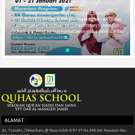
Admin
12/31/2020
PENERIMAAN SANTRI BARU QUHAS SCHOOL
2021/2022TELAH DIBUKA!!Menerima Program:- RA Quhas
Kindergarten (TK Quhas)- MI Quhas Primary School (SD
Quhas)- Dan Program Non Formal lainnyaInsyaaAllah Cerdas
B...
ALAMAT :
Jln. Transito / Pekanbaru @ Nusa Indah III RT 07 No 99B Kel: Rawasari Kec.