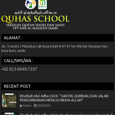
ALAMAT :
Jln. Transito / Pekanbaru @ Nusa Indah III RT 07 No 99B Kel: Rawasari Kec.
Kota Baru Jambi
CALL/SMS/WA :
+62 813-6649-7197
RECENT POST
Khutbah Idul Adha 2026: “SANTRI, QURBAN, DAN JALAN
PENGORBANAN MENUJU RIDHA ALLAH”
Admin
5/25/2026