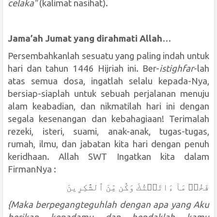
celaka"
(
kalimat nasihat
).
Jama’ah Jumat yang dirahmati Allah
…
Persembahkanlah sesuatu yang paling indah untuk
hari dan tahun
144
6
Hijriah
ini. Ber-
istighfar
-lah
atas semua dosa, ingatlah selalu kepada-Nya,
bersiap-siaplah untuk sebuah perjalanan menuju
alam keabadian, dan nikmatilah hari ini dengan
segala kesenangan dan kebahagiaan! Terimalah
rezeki, isteri, suami, anak-anak, tugas-tugas,
rumah, ilmu, dan jabatan kita hari dengan penuh
keridhaan. Allah SWT Ingatkan kita dalam
FirmanNya :
فَخُذۡ مَآ ءَاتَيۡتُكَ وَكُن مِّنَ ٱلشَّٰكِرِينَ
{Maka berpegangteguhlah dengan apa yang Aku