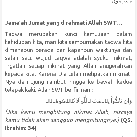
مُسْلِمُوْنَ
Jama’ah Jumat yang dirahmati Allah SWT
…
Taqwa merupakan kunci kemuliaan dalam
kehidupan kita, mari kita sempurnakan taqwa kita
dimanapun berada dan kapanpun waktunya dan
salah satu wujud taqwa adalah syukur nikmat,
Ingatlah setiap nikmat yang Allah anugerahkan
kepada kita.
Karena Dia telah melipatkan nikmat-
Nya dari ujung rambut hingga ke bawah kedua
telapak kaki. Allah SWT berfirman :
وَإِن تَعُدُّواْ نِعۡمَتَ ٱللَّهِ لَا تُحۡصُوهَآۗ
{Jika kamu menghitung nikmat Allah, niscaya
kamu tidak akan sanggup menghitungnya.}
(QS.
Ibrahim: 34)