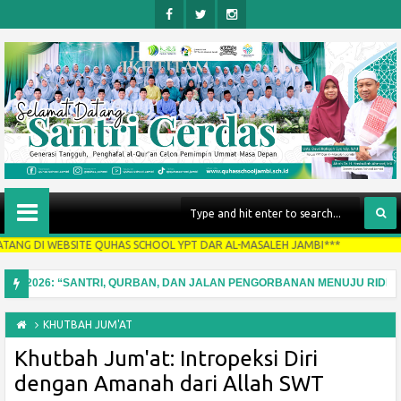
Face
Twitt
Insta
Boo
Er
Gra
K
M
SITE QUHAS SCHOOL YPT DAR AL-MASALEH JAMBI***
dha 2026: “SANTRI, QURBAN, DAN JALAN PENGORBANAN MENUJU RIDHA AL
ga Lisan dari Komentar Negatif
KHUTBAH JUM'AT
Khutbah Jum'at: Intropeksi Diri
dengan Amanah dari Allah SWT