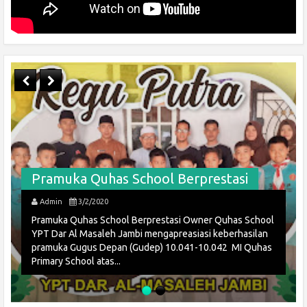
stasi
Quhas School
eberhasilan
042 MI Quhas