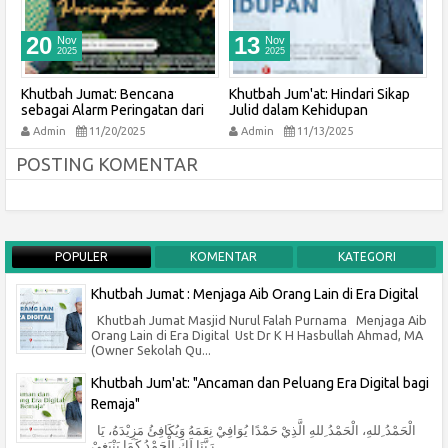
20
13
Nov
Nov
2025
2025
i
Khutbah Jumat: Bencana
Khutbah Jum'at: Hindari Sikap
K
sebagai Alarm Peringatan dari
Julid dalam Kehidupan
O
Alam
Admin
11/20/2025
Admin
11/13/2025
POSTING KOMENTAR
POPULER
KOMENTAR
KATEGORI
Khutbah Jumat : Menjaga Aib Orang Lain di Era Digital
Khutbah Jumat Masjid Nurul Falah Purnama Menjaga Aib
Orang Lain di Era Digital Ust Dr K H Hasbullah Ahmad, MA
(Owner Sekolah Qu...
Khutbah Jum'at: "Ancaman dan Peluang Era Digital bagi
Remaja"
الْحَمْدُ ِللهِ، الْحَمْدُ ِللهِ الَّذِيْ حَمْدًا يُوَافِيْ نِعَمَهُ وَيُكَافِئُ مَزِيْدَهُ، يَا
رَبَّنَا لَكَ الْحَمْدُ كَمَا يَنْبَغِيْ ...