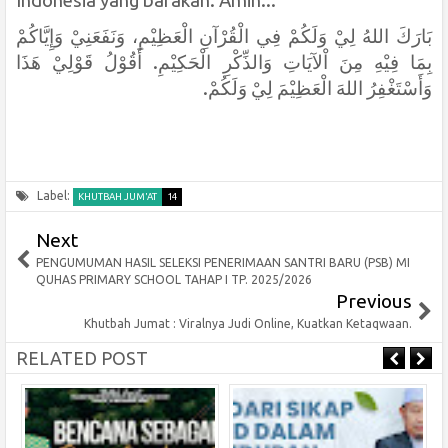
Indonesia yang barakah. Amin...
بَارَكَ اللهُ لِيْ وَلَكُمْ فِي الْقُرْآنِ الْعَظِيْمِ، وَنَفَعَنِيْ وَإِيَّاكُمْ
بِمَا فِيْهِ مِنَ اْلآيَاتِ وَالذِّكْرِ الْحَكِيْمِ. أَقُوْلُ قَوْلِيْ هَذَا
وَأَسْتَغْفِرُ اللهَ الْعَظِيْمَ لِيْ وَلَكُمْ.
Label:
KHUTBAH JUM'AT
14
Next
PENGUMUMAN HASIL SELEKSI PENERIMAAN SANTRI BARU (PSB) MI
QUHAS PRIMARY SCHOOL TAHAP I TP. 2025/2026
Previous
Khutbah Jumat : Viralnya Judi Online, Kuatkan Ketaqwaan.
RELATED POST