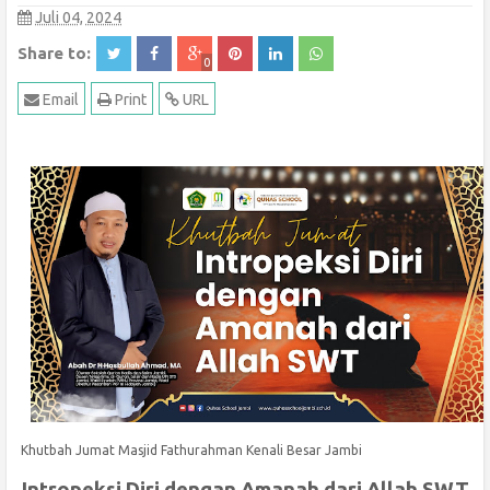
Juli 04, 2024
Share to:
0
Email
Print
URL
Khutbah Jumat Masjid
Fathurahman Kenali Besar
Jambi
Intropeksi Diri dengan Amanah dari Allah SWT