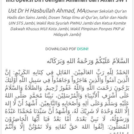
Ust Dr H Hasbullah Ahmad, MA
(Owner Sekolah Qur’an
Hadis dan Sains Jambi, Dosen Tetap Ilmu al-Qur’an, tafsir dan Hadis
UIN STS Jambi, Wakil Rois Syuriah PWNU Jambi dan Ketua Komite
Dakwah Khusus MUI Kota Jambi, Wakil Pimpinan Ponpes PKP al
Hidayah Jambi)
DOWNLOAD PDF
DISINI!
السَّلاَمُ عَلَيْكُمْ وَرَحْمَةُ اللهِ وَبَرَكَاتُه
الحَمْدُ لِلّهِ رَبِّ العَالَمِيْنَ. القَائِلِ فِي كِتَابِهِ الكَرِيْمِ: إِنَّ
الَّذِينَ آمَنُواْ وَالَّذِينَ هَاجَرُواْ وَجَاهَدُواْ فِي سَبِيلِ اللّهِ أُوْلَئِكَ
يَرْجُونَ رَحْمَتَ اللّهِ وَاللّهُ غَفُورٌ رَّحِيمٌ. وَالصَّلَاةُ وَالسَّلَامُ
عَلَى أَشْرَفِ اْلأَنْبِيَاءِ وَالْمُرْسَلِيْنَ، نَبِيِّنَا مُحَمَّدٍ صَلَّى اللهُ
عَلَيْهِ وَسَلَّمَ وَعَلَى اٰلِهِ وَأَصْحَابِهِ وَالتَّابِعِيْنَ. أَشْهَدُ أَنْ لَّا إِلهَ
إِلَّا اللهُ وَحْدَهُ لَا شَرِيْكَ لَهُ، وَأَشْهَدُ أَنَّ سَيِّدَنَا مُحَمَّدًا عَبْدُهُ
وَرَسُوْلُهُ، لَا نَبِيَّ بَعْدَهُ. أَمَّا بَعْدُ فَيَا أَيُّهَا الْحَاضِرُوْنَ
المُصَلُّونَ: اِتَّقُوا اللهَ حَقَّ تُقَاتِهِ وَلَا تَمُوْتُنَّ إِلَّا وَأَنْتُمْ