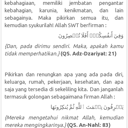
kebahagiaan, memiliki jembatan pengantar
kebahagian, karunia, kenikmatan, dan lain
sebagainya. Maka pikirkan semua itu, dan
kemudian syukurilah! Allah SWT berfirman :
وَفِيٓ أَنفُسِكُمۡۚ أَفَلَا تُبۡصِرُونَ
{Dan, pada dirimu sendiri. Maka, apakah kamu
tidak memperhatikan.}
(QS. Adz-Dzariyat: 21)
Pikirkan dan renungkan apa yang ada pada diri,
keluarga, rumah, pekerjaan, kesehatan, dan apa
saja yang tersedia di sekeliling kita. Dan janganlah
termasuk golongan sebagaimana firman Allah :
يَعۡرِفُونَ نِعۡمَتَ ٱللَّهِ ثُمَّ يُنكِرُونَهَا
{Mereka mengetahui nikmat Allah, kemudian
mereka mengingkarinya.}
(QS. An-Nahl: 83)