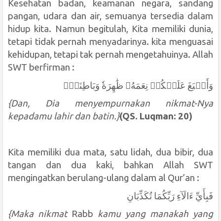
Kesehatan badan, keamanan negara, sandang
pangan, udara dan air, semuanya tersedia dalam
hidup kita. Namun begitulah, Kita memiliki dunia,
tetapi tidak pernah menyadarinya. kita menguasai
kehidupan, tetapi tak pernah mengetahuinya. Allah
SWT berfirman :
وَأَسۡبَغَ عَلَيۡكُمۡ نِعَمَهُۥ ظَٰهِرَةٗ وَبَاطِنَةٗۗ
{Dan, Dia menyempurnakan nikmat-Nya
kepadamu lahir dan batin.}
(QS. Luqman: 20)
Kita memiliki dua mata, satu lidah, dua bibir, dua
tangan dan dua kaki, bahkan Allah SWT
mengingatkan berulang-ulang dalam al Qur’an :
فَبِأَيِّ ءَالَآءِ رَبِّكُمَا تُكَذِّبَانِ
{Maka nikmat
Rabb
kamu yang manakah yang