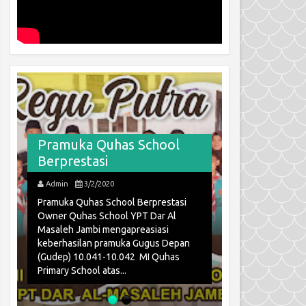
Alhamduli
Pramuka Quhas School
dapat pre
Berprestasi
se-Kota J
Admin
3/2/2020
Admin
12/3
Pramuka Quhas School Berprestasi
JAMBI – Hari A
Owner Quhas School YPT Dar Al
Kementrian Ag
Masaleh Jambi mengapreasiasi
Jambi ke 74, d
keberhasilan pramuka Gugus Depan
berbagai kegiat
(Gudep) 10.041-10.042 MI Quhas
lomba bidang a
Primary School atas...
kebersihan seko