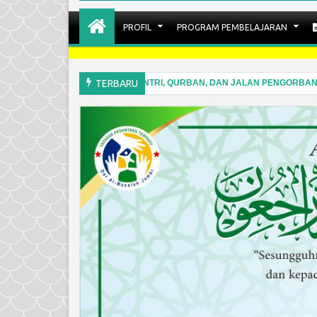
PROFIL
PROGRAM PEMBELAJARAN
Khutbah Idul Adha 2026: “SANTRI, QURBAN, DAN JALAN PENGORBANA
TERBARU
M
May
2026