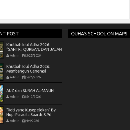
NT POST
QUHAS SCHOOL ON MAPS
Khutbah Idul Adha 2026:
“SANTRI, QURBAN, DAN JALAN
PENGORBANAN MENUJU
Admin
5/25/2026
RIDHA ALLAH”
Khutbah Idul Adha 2026:
Membangun Generasi
Tangguh di Era Modern,
Admin
5/25/2026
Teladan Nabi Ibrahim as.
AUZ dan SURAH AL-MA'UN
Admin
5/12/2026
"Roti yang Kusepelekan" By :
Nopi Paradila Suardi, S.Pd
Admin
4/4/2026