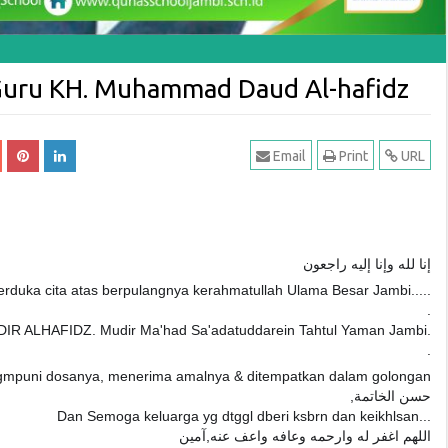
 Guru KH. Muhammad Daud Al-hafidz
Email
Print
URL
Alhamdulillah MI Quhas
uhas School
dapat predikat Terbersih
i
se-Kota Jambi
إنا لله وإنا إليه راجعون
020
Admin
12/31/2019
rduka cita atas berpulangnya kerahmatullah Ulama Besar Jambi.....
School Berprestasi
JAMBI – Hari Amal Bakti (HAB) Kantor
.
chool YPT Dar Al
Kementrian Agama (Kemenag) Kota
DIR ALHAFIDZ. Mudir Ma'had Sa'adatuddarein Tahtul Yaman Jambi.
mengapreasiasi
Jambi ke 74, dimeriahkan dengan
.
pramuka Gugus Depan
berbagai kegiatan. Seperti jalan santai,
gmpuni dosanya, menerima amalnya & ditempatkan dalam golongan
1-10.042 MI Quhas
lomba bidang agama, olahraga dan
,حسن الخاتمة
tas...
kebersihan sekolah....
Dan Semoga keluarga yg dtggl dberi ksbrn dan keikhlsan...
اللهم اغفر له وارحمه وعافه واعف عنه,آمين