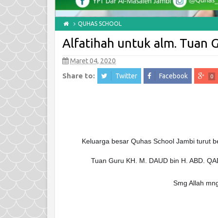
QUHAS SCHOOL
Alfatihah untuk alm. Tuan
Maret 04, 2020
Share to:
Twitter
Facebook
0
Pramuka Q
Berprestas
Admin
3/2/2
Keluarga besar Quhas School Jambi turut be
Pramuka Quhas 
Owner Quhas S
Tuan Guru KH. M. DAUD bin H. ABD. QA
Masaleh Jambi 
keberhasilan 
Smg Allah mn
(Gudep) 10.04
Primary School a