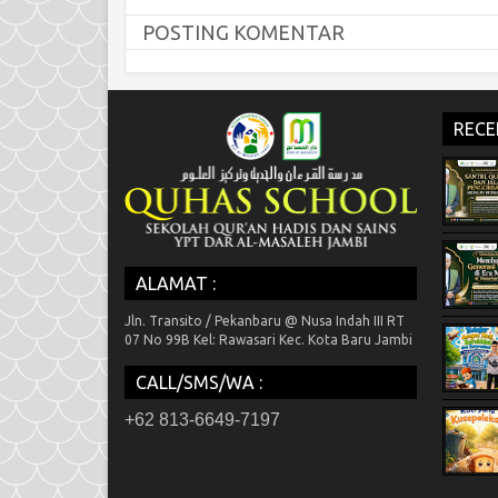
POSTING KOMENTAR
RECE
ALAMAT :
Jln. Transito / Pekanbaru @ Nusa Indah III RT
07 No 99B Kel: Rawasari Kec. Kota Baru Jambi
CALL/SMS/WA :
+62 813-6649-7197