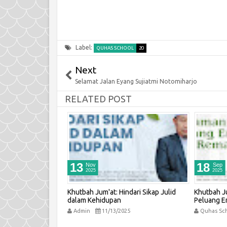
Label:
QUHAS SCHOOL
20
PENERI
Next
BARU Q
Selamat Jalan Eyang Sujiatmi Notomiharjo
20
RELATED POST
Admi
PENERIMAAN 
SCHOOL 
DIBUKA!!Meneri
Kindergarten 
Primary School 
13
18
Nov
Sep
Non Formal lainn
2025
2025
L-MA'UN
Khutbah Jum'at: Hindari Sikap Julid
Khutbah J
dalam Kehidupan
Peluang Er
6
Admin
11/13/2025
Quhas Sc