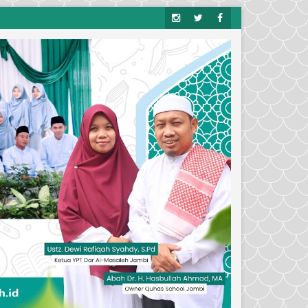
Insta
Twitt
Face
Gra
Er
Boo
M
K