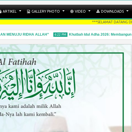
ARTIKEL
GALLERY PHOTO
VIDEO
DOWNLOADS
***SELAMAT DATANG DI WEBSITE Q
N MENUJU RIDHA ALLAH”
Khutbah Idul Adha 2026: Membangun Gener
6:22 PM
25
May
2026